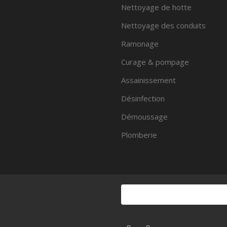
Nettoyage de hotte
Nettoyage des conduits
Ramonage
Curage & pompage
Assainissement
Désinfection
Démoussage
Plomberie