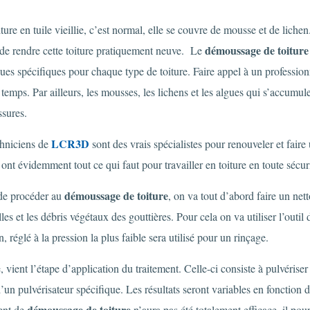
ture en tuile vieillie, c’est normal, elle se couvre de mousse et de lich
démoussage de toiture
de rendre cette toiture pratiquement neuve. Le
ues spécifiques pour chaque type de toiture. Faire appel à un professionne
 temps. Par ailleurs, les mousses, les lichens et les algues qui s’accumule
ssures.
LCR3D
chniciens de
sont des vrais spécialistes pour renouveler et fair
 ont évidemment tout ce qui faut pour travailler en toiture en toute sécuri
démoussage de toiture
de procéder au
, on va tout d’abord faire un nett
illes et les débris végétaux des gouttières. Pour cela on va utiliser l’outi
n, réglé à la pression la plus faible sera utilisé pour un rinçage.
, vient l’étape d’application du traitement. Celle-ci consiste à pulvérise
d’un pulvérisateur spécifique. Les résultats seront variables en fonction de
démoussage de toiture
ent de
n’aura pas été totalement efficace, il pour