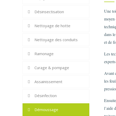
Une toi
Désinsectisation
moyen 
Nettoyage de hotte
techniq
dans le
Nettoyage des conduits
et de fi
Ramonage
Les te
experts
Curage & pompage
Avant 
les feu
Assainissement
pressio
Désinfection
Ensuite
l’aide 
Démoussage
traitem