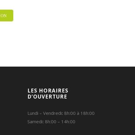
ION
LES HORAIRES
D’OUVERTURE
Lundi – Vendredi
:
8h:00 à 18h:00
Samedi
:
8h:00 – 14h:00