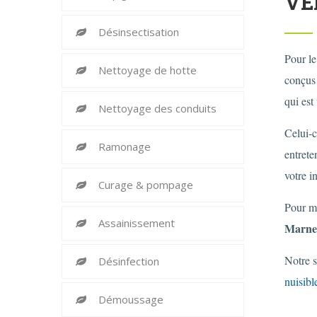
VE
Désinsectisation
Pour l
Nettoyage de hotte
conçus 
qui est
Nettoyage des conduits
Celui-c
Ramonage
entrete
votre i
Curage & pompage
Pour me
Assainissement
Marne
Notre 
Désinfection
nuisibl
Démoussage