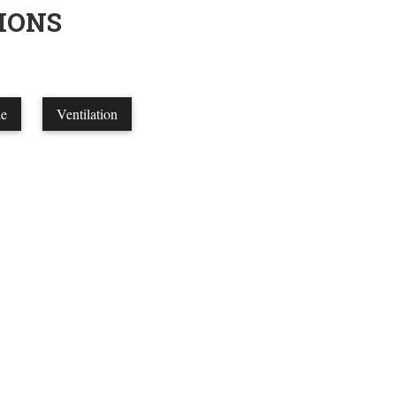
IONS
ie
Ventilation