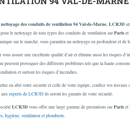
NTILATION 94 VAL-DE-MARNE
nettoyage des conduits de ventilation 94 Val-de-Marne
LCR3D
e
,
ut
Paris
pour le nettoyage de tous types des conduits de ventilation sur
et
 unique sur le marché, vous garantira un nettoyage en profondeur et de h
i vous assure une excellente qualité d’air et élimine aussi les risques d’
nu peuvent provoquer des différents problèmes tels que la haute consom
nstallation et surtout les risques d’incendies.
ttre en abri votre sécurité et celle de votre équipe, confiez vos travaux 
aux
experts de LCR3D
ils seront les garants de votre sécurité.
LCR3D
Paris
société
vous offre une large gamme de prestations sur
et
es,
hygiène
,
ventilation
et
plomberie
.