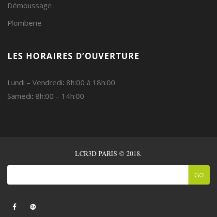
Démoussage
Plomberie
LES HORAIRES D’OUVERTURE
Lundi – Vendredi
:
8h:00 à 18h:00
Samedi
:
8h:00 – 14h:00
LCR3D PARIS © 2018.
GO